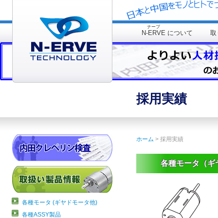
ナーブ
N-ERVE
について
取
採用実績
ホーム
> 採用実績
各種モータ（ギ
各種モータ (ギヤドモータ他)
各種ASSY製品